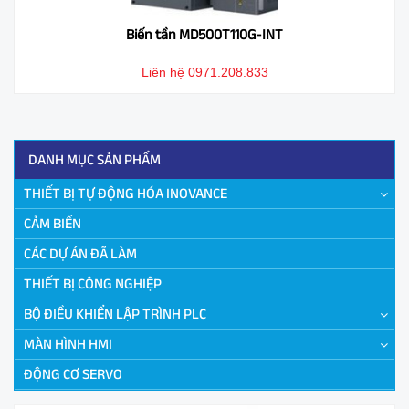
Biến tần MD500T110G-INT
Liên hệ 0971.208.833
DANH MỤC SẢN PHẨM
THIẾT BỊ TỰ ĐỘNG HÓA INOVANCE
CẢM BIẾN
CÁC DỰ ÁN ĐÃ LÀM
THIẾT BỊ CÔNG NGHIỆP
BỘ ĐIỀU KHIỂN LẬP TRÌNH PLC
MÀN HÌNH HMI
ĐỘNG CƠ SERVO