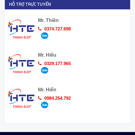
HỖ TRỢ TRỰC TUYẾN
Mr. Thiên
0374.727.698
Mr. Hiếu
0329.177.965
Mr. Hiển
0984.254.792