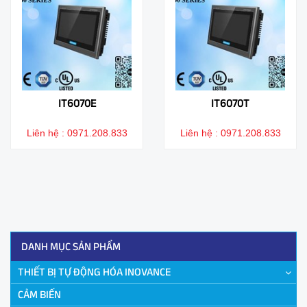
IT6070E
IT6070T
Liên hệ : 0971.208.833
Liên hệ : 0971.208.833
DANH MỤC SẢN PHẨM
THIẾT BỊ TỰ ĐỘNG HÓA INOVANCE
CẢM BIẾN