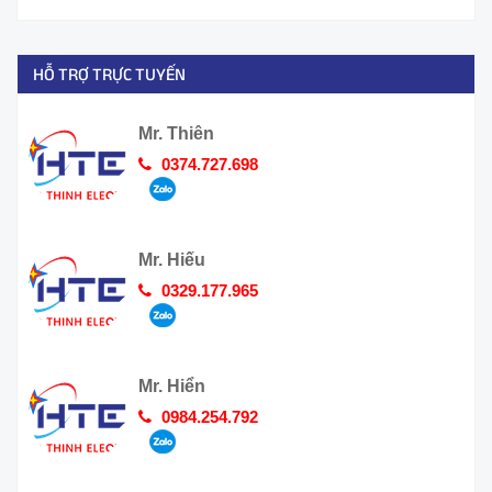
HỖ TRỢ TRỰC TUYẾN
Mr. Thiên
0374.727.698
Mr. Hiếu
0329.177.965
Mr. Hiển
0984.254.792