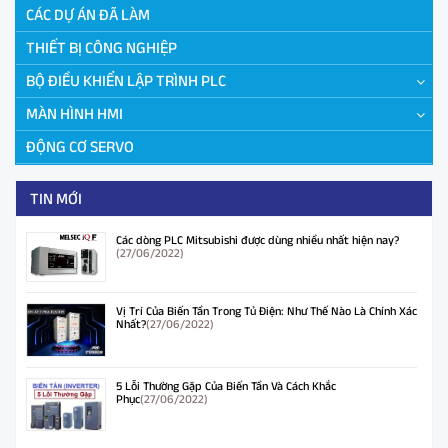
CÁC DỰ ÁN ĐÃ LÀM
THIẾT BỊ CÔNG NGHIỆP
BỘ ĐIỀU KHIỂN LẬP TRÌNH PLC
MÀN HÌNH HMI
ĐỘNG CƠ SERVO
TIN MỚI
Các dòng PLC Mitsubishi được dùng nhiều nhất hiện nay?
(27/06/2022)
Vị Trí Của Biến Tần Trong Tủ Điện: Như Thế Nào Là Chính Xác
Nhất?
(27/06/2022)
5 Lỗi Thường Gặp Của Biến Tần Và Cách Khắc
Phục
(27/06/2022)