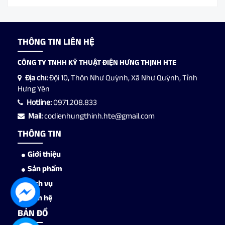
THÔNG TIN LIÊN HỆ
CÔNG TY TNHH KỸ THUẬT ĐIỆN HƯNG THỊNH HTE
Địa chỉ:
Đội 10, Thôn Như Quỳnh, Xã Như Quỳnh, Tỉnh
Hưng Yên
Hotline:
0971.208.833
Mail:
codienhungthinh.hte@gmail.com
THÔNG TIN
Giới thiệu
Sản phẩm
Dịch vụ
Liên hệ
BẢN ĐỒ