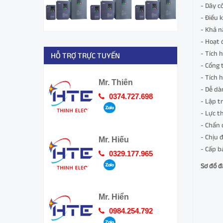
- Dãy c
- Điều 
- Khả n
- Hoạt 
- Tích 
HỖ TRỢ TRỰC TUYẾN
- Cổng
- Tích 
Mr. Thiên
- Dễ dà
0374.727.698
- Lập tr
- Lực 
- Chẩn 
- Chịu 
Mr. Hiếu
- Cấp b
0329.177.965
Sơ đồ đ
Mr. Hiển
0984.254.792