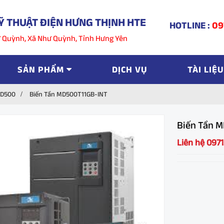
Ỹ THUẬT ĐIỆN HƯNG THỊNH HTE
HOTLINE :
09
hư Quỳnh, Xã Như Quỳnh, Tỉnh Hưng Yên
SẢN PHẨM
DỊCH VỤ
TÀI LIỆU
MD500
Biến Tần MD500T11GB-INT
Biến Tần 
Liên hệ 097