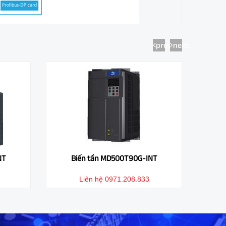
prev
next
NT
Biến tần MD500T75GB-INT
B
Liên hệ 0971.208.833