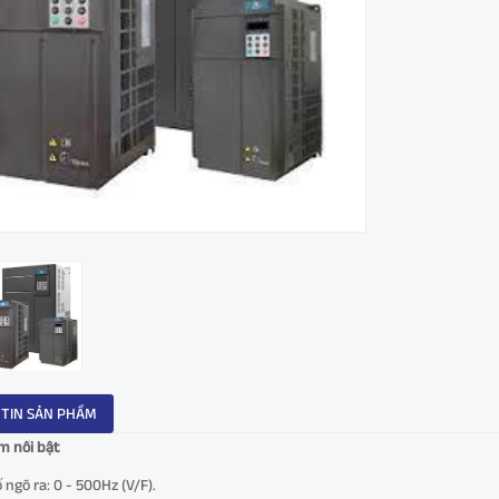
TIN SẢN PHẦM
m nổi bật
 ngõ ra: 0 - 500Hz (V/F).