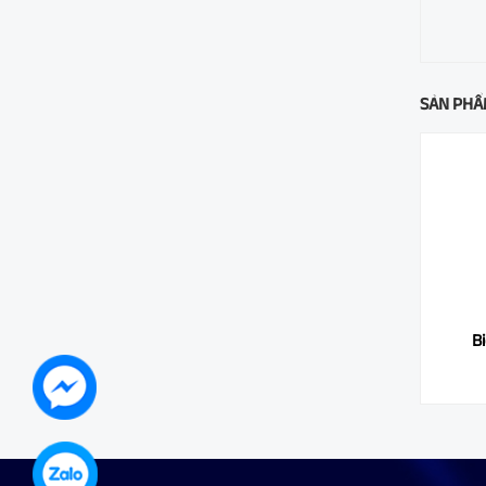
SẢN PHẨ
Biến tần MD500T132G-INT
B
Liên hệ 0971.208.833