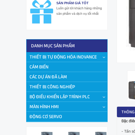
SẢN PHẨM GIÁ TỐT
Luôn gửi tới khách hàng những
sản phẩm và dịch vụ tốt nhất
DANH MỤC SẢN PHẨM
THIẾT BỊ TỰ ĐỘNG HÓA INOVANCE
CẢM BIẾN
CÁC DỰ ÁN ĐÃ LÀM
THIẾT BỊ CÔNG NGHIỆP
BỘ ĐIỀU KHIỂN LẬP TRÌNH PLC
MÀN HÌNH HMI
THÔNG 
ĐỘNG CƠ SERVO
Đặc điể
- Tần số