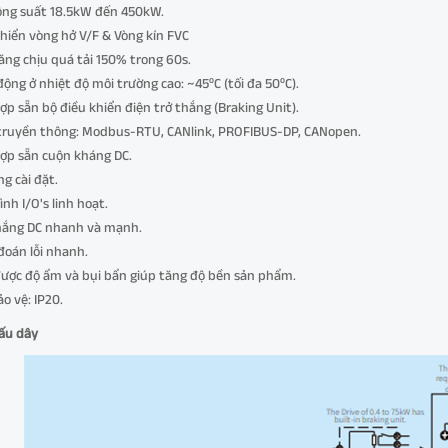
ông suất 18.5kW đến 450kW.
khiển vòng hở V/F & Vòng kín FVC
ăng chịu quá tải 150% trong 60s.
động ở nhiệt độ môi trường cao: ~45⁰C (tối đa 50⁰C).
hợp sẵn bộ điều khiển điện trở thắng (Braking Unit).
 truyền thông: Modbus-RTU, CANlink, PROFIBUS-DP, CANopen.
hợp sẵn cuộn kháng DC.
ng cài đặt.
ình I/O's linh hoạt.
thắng DC nhanh và mạnh.
đoán lỗi nhanh.
được độ ẩm và bụi bẩn giúp tăng độ bền sản phẩm.
ảo vệ: IP20.
ấu dây