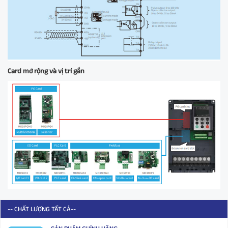
Card mở rộng và vị trí gắn
-- CHẤT LƯỢNG TẤT CẢ--