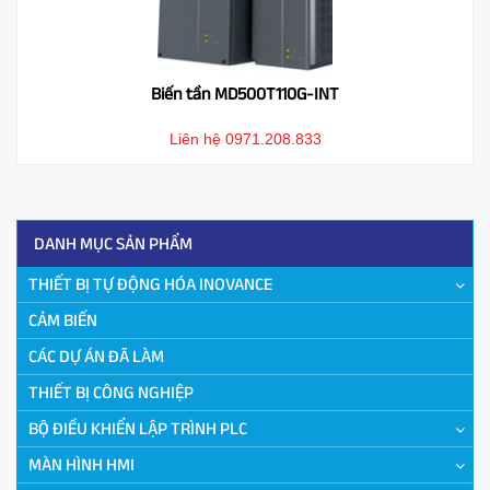
Biến tần MD500T110G-INT
Liên hệ 0971.208.833
DANH MỤC SẢN PHẨM
THIẾT BỊ TỰ ĐỘNG HÓA INOVANCE
CẢM BIẾN
CÁC DỰ ÁN ĐÃ LÀM
THIẾT BỊ CÔNG NGHIỆP
BỘ ĐIỀU KHIỂN LẬP TRÌNH PLC
MÀN HÌNH HMI