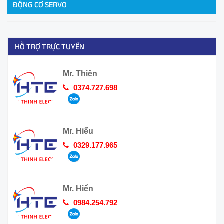
ĐỘNG CƠ SERVO
HỖ TRỢ TRỰC TUYẾN
Mr. Thiên
0374.727.698
Mr. Hiếu
0329.177.965
Mr. Hiển
0984.254.792