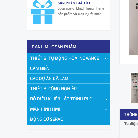
SẢN PHẨM GIÁ TỐT
Luôn gửi tới khách hàng những
sản phẩm và dịch vụ tốt nhất
DANH MỤC SẢN PHẨM
THIẾT BỊ TỰ ĐỘNG HÓA INOVANCE
CẢM BIẾN
CÁC DỰ ÁN ĐÃ LÀM
THIẾT BỊ CÔNG NGHIỆP
BỘ ĐIỀU KHIỂN LẬP TRÌNH PLC
MÀN HÌNH HMI
THÔNG 
ĐỘNG CƠ SERVO
Tủ điện