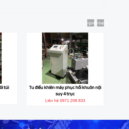
prev
next
i túi
Tủ điều khiển máy phục hồi khuôn nội
Tủ Đi
suy 4 trục
Liên hệ 0971.208.833