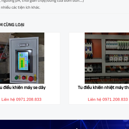
ị, ngưỡng pH, thời gian chạy/dừng của bơm bùn….)
 nhiều các tiện ích khác.
M CÙNG LOẠI
ủ điều khiển máy se dây
Tủ điều khiển nhiệt máy thổ
Liên hệ 0971.208.833
Liên hệ 0971.208.833