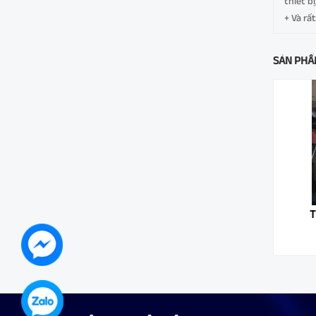
thiết b
+ Và rất
SẢN PHẨ
Tủ điều khiển bơm thủy lợi
T
Liên hệ 0971.208.833