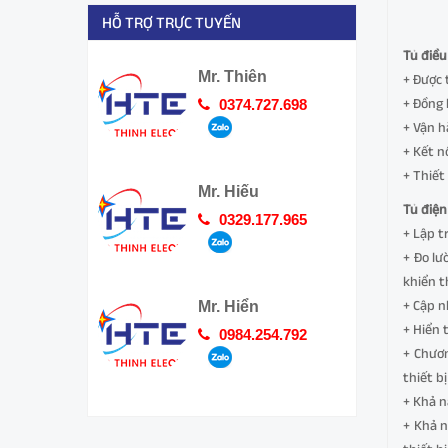
HỖ TRỢ TRỰC TUYẾN
Tủ điều
Mr. Thiên
+ Được 
+ Đồng 
0374.727.698
+ Vận h
+ Kết n
+ Thiết
Mr. Hiếu
Tủ điện
0329.177.965
+ Lập t
+ Đo lư
khiển t
+ Cập n
Mr. Hiển
+ Hiển 
0984.254.792
+ Chươn
thiết bị
+ Khả n
+ Khả n