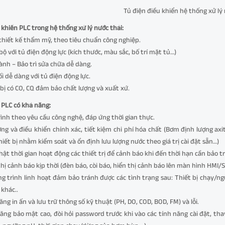
Tủ điện điều khiển hệ thống xử lý
 khiển PLC trong hệ thống xử lý nước thải:
thiết kế thẩm mỹ, theo tiêu chuẩn công nghiệp.
bộ với tủ điện động lực (kích thước, màu sắc, bố trí mặt tủ…)
ành – Bảo trì sửa chữa dễ dàng.
ối dễ dàng với tủ điện động lực.
 bị có CO, CQ đảm bảo chất lượng và xuất xứ.
 PLC có khả năng:
rình theo yêu cầu công nghệ, đáp ứng thời gian thực.
ờng và điều khiển chính xác, tiết kiệm chi phí hóa chất (Bơm định lượng ax
hiết bị nhằm kiểm soát và ổn định lưu lượng nước theo giá trị cài đặt sẵn…)
hật thời gian hoạt động các thiết trị để cảnh báo khi đến thời hạn cần bảo tr
thị cảnh báo kịp thời (đèn báo, còi báo, hiển thị cảnh báo lên màn hình HMI/
g trình linh hoạt đảm bảo tránh được các tình trạng sau: Thiết bị chạy/ngừ
 khác..
ăng in ấn và lưu trữ thông số kỹ thuật (PH, DO, COD, BOD, FM) và lỗi.
ăng bảo mật cao, đòi hỏi password trước khi vào các tính năng cài đặt, tha