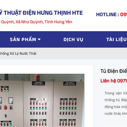
Ỹ THUẬT ĐIỆN HƯNG THỊNH HTE
HOTLINE :
09
hư Quỳnh, Xã Như Quỳnh, Tỉnh Hưng Yên
SẢN PHẨM
DỊCH VỤ
TÀI LIỆU
Thống Xử Lý Nước Thải
Tủ Điện Đi
Liên hệ 097
Trong vận hà
thống tủ điệ
động hóa một
nước thải, khí